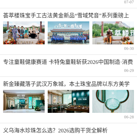
07-07
荟萃楼珠宝手工古法黄金新品“雪域梵音”系列重磅上
市
06-30
专注童鞋健康赛道 卡特兔童鞋斩获2026中国制造·消费
者信赖品牌
06-29
新金臻藏落子武汉万象城，本土珠宝品牌以东方美学
再启高端新章
06-28
义乌海水珍珠怎么选？2026选购干货全解析