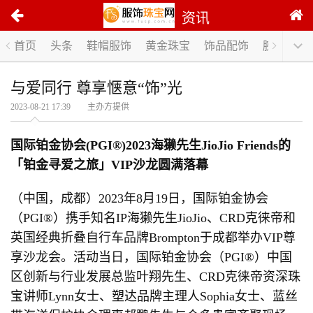
资讯
首页
头条
鞋帽服饰
黄金珠宝
饰品配饰
腕表手表
与爱同行 尊享惬意“饰”光
2023-08-21 17:39 主办方提供
国际铂金协会(PGI®)2023海獭先生JioJio Friends的
「铂金寻爱之旅」VIP沙龙圆满落幕
（中国，成都）2023年8月19日，国际铂金协会
（PGI®）携手知名IP海獭先生JioJio、CRD克徕帝和
英国经典折叠自行车品牌Brompton于成都举办VIP尊
享沙龙会。活动当日，国际铂金协会（PGI®）中国
区创新与行业发展总监叶翔先生、CRD克徕帝资深珠
宝讲师Lynn女士、塑达品牌主理人Sophia女士、蓝丝