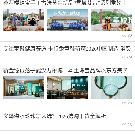
荟萃楼珠宝手工古法黄金新品“雪域梵音”系列重磅上
市
06-30
专注童鞋健康赛道 卡特兔童鞋斩获2026中国制造·消费
者信赖品牌
06-29
新金臻藏落子武汉万象城，本土珠宝品牌以东方美学
再启高端新章
06-28
义乌海水珍珠怎么选？2026选购干货全解析
06-23