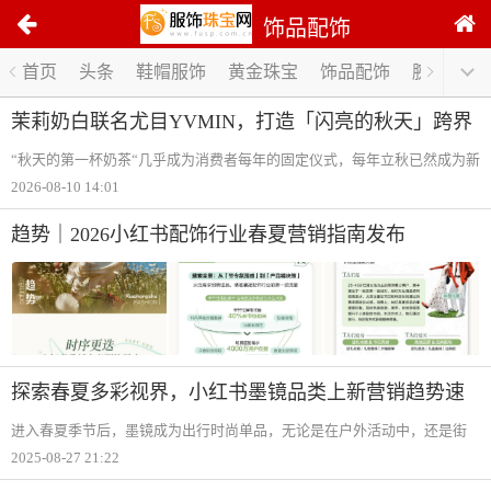
饰品配饰
1
首页
头条
鞋帽服饰
黄金珠宝
饰品配饰
腕表手表
/
0
茉莉奶白联名尤目YVMIN，打造「闪亮的秋天」跨界
美学范本
“秋天的第一杯奶茶“几乎成为消费者每年的固定仪式，每年立秋已然成为新
茶饮赛道激烈角逐的营销节点。不同于行业短期流量导向的浅层联动，茉
2026-08-10 14:01
莉奶白持续深耕审美表达。延续2025 年与施华洛世奇的秋日美学合作脉
络，8月7
趋势｜2026小红书配饰行业春夏营销指南发布
探索春夏多彩视界，小红书墨镜品类上新营销趋势速
览
进入春夏季节后，墨镜成为出行时尚单品，无论是在户外活动中，还是街
头漫步时，墨镜不仅是对抗强光的防晒工具，更是展现自我表达的个性延
2025-08-27 21:22
伸，在此趋势下，墨镜市场展现出强劲的增长活力。作为年轻人分享生活