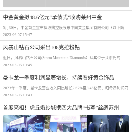
中金黄金拟48.6亿元“承债式”收购莱州中金
5月30日，中金黄金宣布拟收购控股股东中国黄金集团有限公司（以下简
称：“黄金集团“）持有的莱州中金黄金矿业有限公司100%股权和黄金集团
2023-06-07 15:47
对莱州中金的债权，交易总价款为48.6亿元人民币。其中，莱州中金100%
股权交易价
风暴山钻石公司采出108克拉粉钻
近日，风暴山钻石公司(Storm Mountain Diamonds）从其位于莱索托的
“Kao“矿山中发现一枚108克拉的IIa型粉色毛坯钻石，该钻石重量创下毛坯
2023-05-06 10:45
粉钻的新纪录。
曼卡龙一季度利润显著增长，持续看好黄金饰品
2023年一季度，曼卡龙营业收入同比增长2.67%至3.45亿元，归母净利润同
比增长29.27%至2,661.05万元。在投资者调研活动中，公司表示发展线上业
2023-05-06 10:43
务是重点战略，公司目标是建立线上线下融合、打造体验第一、信用背书
第二、销售
首度亮相！虎丘婚纱城携四大品牌“书写”丝绸苏州
2023展婚尚故事汇