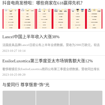
方式的重要社交平
抖音电商发榜啦：哪些商家在618赢得先机？
Lancel中国上半年收入大涨38%
法国皮具品牌Lancel日前公布上半年业绩数据，营收为2980万欧元，较去
年上半年下跌0.7%，主要受本土市场法国持续动荡影响，在中国市场的销
2023-10-27 10:14
售额实现38%的强劲增长。该品牌于2018年被意大利皮具集团Piquadro收
购，在一系列的
EssilorLuxottica第三季度亚太市场销售额大涨12%
奢侈眼镜巨头EssilorLuxottica周四公布第三季度业绩数据，营收同比增长
5.2%至约63亿美元，较上半年的表现有所放缓。在中国市场的推动下，期
2023-10-25 09:29
内该集团亚太地区销售额同比大涨11.75%。分析师Luca Solca指出，随着消
费者愈发
与爱同行 尊享惬意“饰”光