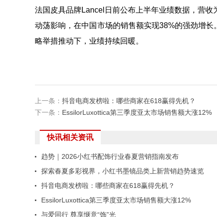
法国皮具品牌Lancel日前公布上半年业绩数据，营收
动荡影响，在中国市场的销售额实现38%的强劲增长。该
略举措推动下，业绩持续回暖。
上一条：
抖音电商发榜啦：哪些商家在618赢得先机？
下一条：
EssilorLuxottica第三季度亚太市场销售额大涨12%
快讯相关资讯
趋势｜2026小红书配饰行业春夏营销指南发布
探索春夏多彩视界，小红书墨镜品类上新营销趋势速览
抖音电商发榜啦：哪些商家在618赢得先机？
EssilorLuxottica第三季度亚太市场销售额大涨12%
与爱同行 尊享惬意“饰”光