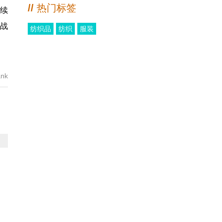
//
热门标签
持续
的战
纺织品
纺织
服装
nk