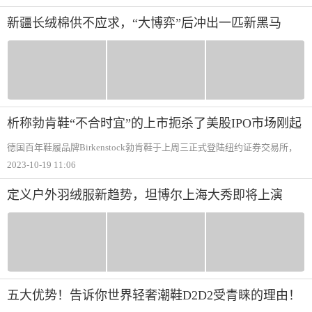
新疆长绒棉供不应求，“大博弈”后冲出一匹新黑马
析称勃肯鞋“不合时宜”的上市扼杀了美股IPO市场刚起
步的复苏
德国百年鞋履品牌Birkenstock勃肯鞋于上周三正式登陆纽约证券交易所，
当天收盘股价大跌12.6%，创下至少10亿美元估值的美国IPO中最糟糕的首
2023-10-19 11:06
日记录。Renaissance Capital分析师表示，这一情况绝对不是勃肯鞋所希望
的，但时
定义户外羽绒服新趋势，坦博尔上海大秀即将上演
五大优势！告诉你世界轻奢潮鞋D2D2受青睐的理由！