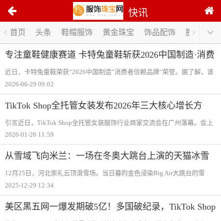
快讯
1
首页
头条
鞋帽服饰
黄金珠宝
饰品配饰
腕表手表
/
0
专注童鞋健康赛道 卡特兔童鞋斩获2026中国制造·消费
者信赖品牌
近日，卡特兔童鞋荣获“2026中国制造“消费者信赖品牌“荣誉。据了解，该
奖项由中国工业报社颁发。此次获奖，是对卡特兔长期专注童鞋领域、持
2026-06-29 09:02
续推进产品研发与品质建设的关注与认可，也体现了消费者对品牌产品与
服务的信
TikTok Shop全托管女装发布2026年三大核心增长方
向！政策扶持加码！
引言近日，TikTok Shop全托管女装服饰行业商家交流会在广州落幕。会上
TikTok Shop全托管服饰行业负责人王建鹏公布TikTok Shop全托管女装行业
2026-01-26 11:59
2025全年同比增长149%，持续保持高增长势头！为助力商家抓住增长机
遇，TikTok
从雪域飞向米兰：一场在冬奥大跳台上演的天猫冰雪
三部曲
12月25日，河北崇礼云顶滑雪场。当日暮的金色浸染Big Air大跳台的雪
道，一场前所未见的“冰雪交响“在此上演——在Big Air大跳台变身的巨幕之
2025-12-29 12:34
上，专业滑手腾空御风，划出一道道高难度弧线，与地面交响乐团的激昂
美区黑五网一爆发期破5亿！多国破纪录，TikTok Shop
成为中国商家出海新主场