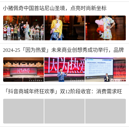
小猪佩奇中国首站尼山圣境，点亮时尚新坐标
2024-25「因为热爱」未来商业创想秀成功举行，品牌
叙事奖年度榜单揭晓
「抖音商城年终狂欢季」双12阶段收官：消费需求旺
盛，商家实现生意高增长