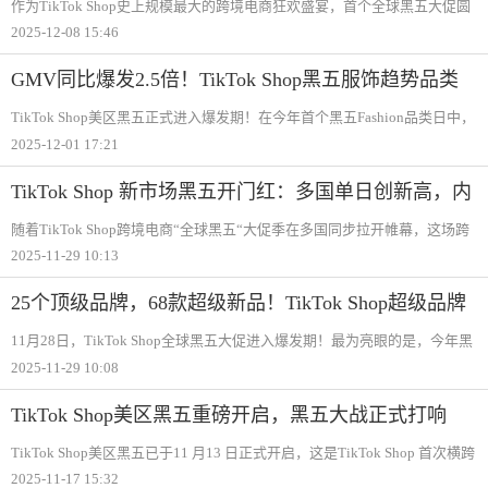
作为TikTok Shop史上规模最大的跨境电商狂欢盛宴，首个全球黑五大促圆
满收官。•据悉，全球多国生意刷新纪录，美区黑五网一爆发期交易额直接
2025-12-08 15:46
突破5亿美金；与此同时，英国、欧盟四国、日本、墨西哥等多国市场也捷
报频传
GMV同比爆发2.5倍！TikTok Shop黑五服饰趋势品类
日创新高
TikTok Shop美区黑五正式进入爆发期！在今年首个黑五Fashion品类日中，
跨境自运营(POP)服饰商家整体成绩再度上扬，GMV同比爆发2.5倍，登上
2025-12-01 17:21
服饰趋势品类年内爆发高峰。女装品牌Katch Me Chic、PUFFIT、假发品牌
WestKiss H
TikTok Shop 新市场黑五开门红：多国单日创新高，内
容场放大GMV爆发
随着TikTok Shop跨境电商“全球黑五“大促季在多国同步拉开帷幕，这场跨
时区的大促战役已经从美区首周“开门红“，延展为英国、德国、法国、意大
2025-11-29 10:13
利、西班牙、日本、墨西哥7国市场的接力爆发。跨境自运营（POP）在英
国、
25个顶级品牌，68款超级新品！TikTok Shop超级品牌
日引爆黑五购物狂欢！
11月28日，TikTok Shop全球黑五大促进入爆发期！最为亮眼的是，今年黑
五的“Super Brand Day（超级品牌日）“携手25个全球顶级品牌，推出68款
2025-11-29 10:08
超级新品，Fanttik、POP MART、TYMO BEAUTY、EUHOMY、
EcoFlow、Wavytalk等多个
TikTok Shop美区黑五重磅开启，黑五大战正式打响
TikTok Shop美区黑五已于11 月13 日正式开启，这是TikTok Shop 首次横跨
多市场开展的黑五大促季，由美区率先启动，并以更清晰的三段式节奏展
2025-11-17 15:32