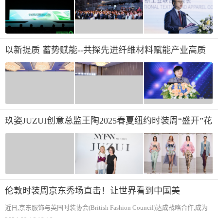
以新提质 蓄势赋能--共探先进纤维材料赋能产业高质
量发展之路
玖姿JUZUI创意总监王陶2025春夏纽约时装周“盛开”花
样新中式
伦敦时装周京东秀场直击！让世界看到中国美
近日,京东服饰与英国时装协会(British Fashion Council)达成战略合作,成为
伦敦时装周亚洲官方线上零售合作伙伴。9月15日,京东服饰再次登陆国际时