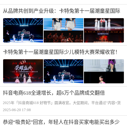
的订单。对他们而言，货物能否准时、安全送到客户手里，往往决定了一
笔交易的成败。
从品牌共创到产业升级：卡特兔第十一届潮童星国际
少儿模特大赛引领儿童时尚新趋势
卡特兔第十一届潮童星国际少儿模特大赛荣耀收官！
抖音电商618全速增长，超6万个品牌成交翻倍
2025年「抖音商城618 好物节」圆满收官。大促期间，平台通过“内容+货
架“驱动，不仅实现GMV跨越式增长，更见证超6万个品牌与6.7万个中小商
2025-06-20 17:08
家突破生意天花板，九大品类日引爆消费热潮，充分印证了「好内容」的
价值。01 全
恭迎“吸贵妃”回宫，年轻人在抖音买家电能买出多少