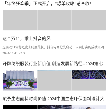
「年终狂欢季」正式开启，“爆单攻略”请查收！
这个双11，乘上抖音的风
这届双11堪称是史上跨度最长，抖音电商抢先启动，以实打实的成绩证明
“早起的鸟儿有虫吃“。10月29日“双11总动员“的直播，抖音电商回顾了本
2024-11-11 22:38
届双11的阶段成绩亮点，10月8日—10月20日，抖音电商出现了380个破千
万直
开辟纺织服装行业新价值 创造发展新路径--2024第七
届世界布商大会于柯桥举行！
赋予生态面料时尚价值 2024中国生态环保面料设计大
赛颁奖典礼闪耀苏州湾