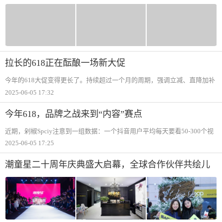
乐子？
拉长的618正在酝酿一场新大促
今年的618大促变得更长了。持续超过一个月的周期，强调立减、直降加补
贴的玩法，让用户对大促的感知变得更加多样。有人已经享受到了一件立
2025-06-05 17:32
减的实惠，有人还没意识到618已经开始，有人还在适应玩法的变化，很难
像前些年那样
今年618，品牌之战来到“内容”赛点
近期，剁椒Spciy注意到一组数据：一个抖音用户平均每天要看50-300个视
频，内容跨度涵盖6-10个商品品类。消费者每天会接触海量的内容，在这个
2025-06-05 17:25
过程中获得消费信息。大促期间，这样的用户注意力争夺战变得更为激
烈。当品牌的
潮童星二十周年庆典盛大启幕，全球合作伙伴共绘儿
童时尚新图景