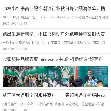
开：11月13—15日为黑五开幕日，引爆大促氛围；11月16—27日进入品类
2025小红书商业服饰潮流行业秋日峰会圆满落幕，携
手品牌共探“场景驱动增长”营销新范式
2025年10月16日至17日，「Fashion in the Flow」2025小红书商业服饰潮流
行业秋日峰会在上海成功举办。这场为期两天的行业聚会，通过一场高层
2025-10-24 13:45
闭门共创会和四场细分赛道私享会，与行业专家和品牌方一起，探索服饰
潮流行业增
跑出生意新增量，小红书运动户外跑鞋种草案例大赏
当跑步成为现代人的时尚社交，它不再是一项简单的运动方式，而是一种
生活态度的象征。越来越多年轻人通过多样化的跑步活动保持身心健康，
2025-09-08 18:00
同时也享受“以跑会友“的乐趣。全民跑步氛围渐浓的背后，也为跑鞋品牌的
种草营销
27家服装品牌齐聚Intertextile 共鉴“柯桥优选”好面料
从三区大道到全国服装商户——德邦快递守护服装市
场的速度与效率
8月的嘉兴，烈日炎炎，国贸名品港门前依旧人流涌动。这里是全国羊毛
衫、羊绒衫批发的风向标，成百上千的商户在档口里经营着来自全国各地
2025-08-29 18:46