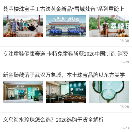
荟萃楼珠宝手工古法黄金新品“雪域梵音”系列重磅上
市
06-30
专注童鞋健康赛道 卡特兔童鞋斩获2026中国制造·消费
者信赖品牌
06-29
新金臻藏落子武汉万象城，本土珠宝品牌以东方美学
再启高端新章
06-28
义乌海水珍珠怎么选？2026选购干货全解析
06-23