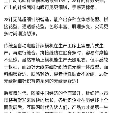
全自动电脑针织横机的最细18针，28针的针数更细，
产出的针织面料肉眼可见更细腻，手感更棉柔。
28针无缝超细针织智造，能产出多种立体感花型、拼
接花型、通透感花型，色彩丰富、肌理多变，实现更
多时尚潮流想法。
传统全自动电脑针织横机在生产工序上需要片式生
产，再进行缝合，拼接缝线在贴身穿时，容易有摩擦
不适感，虽然市场上横机能生产无缝毛衣，但手感较
于粗狂，而28针无缝超细针织智造无缝一体成型，面
料绵密舒适，肤感轻透，穿着弹性贴合不紧绷。28针
无缝超细针织智造系列的无缝更舒适！
后疫情时代，随着中国经济的全面攀升，针织行业市
场将有望迎来较快的增长，各针织企业在历经线上全
面发展后，互联网时代告诉人们，产品力才是第一生