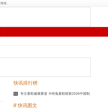
业报道。
快讯排行榜
专注童鞋健康赛道 卡特兔童鞋斩获2026中国制
01
造·消费者信赖品牌
//
快讯图文