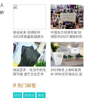
众人
的
联动未来 丝绸苏州
中国东方丝绸市场“丝
2023常熟服装城展示
绸苏州2023”展陈时尚
数字服务优势
盛泽设计成果 彰显盛
泽设计新名片
锦达苏罗：生活中的无
2023秋冬上海时装周
限可能 源于文化艺术
M SPACE开场论坛 创
创新
新驱动·跨圈协作·共序
循环之美
//
热门标签
纺织
纺织品
服装