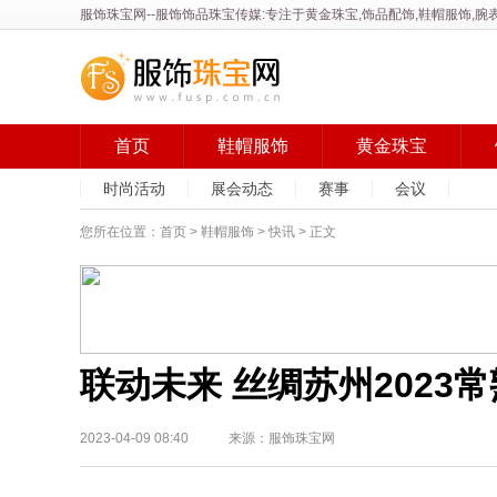
服饰珠宝网
--服饰饰品珠宝传媒:专注于黄金珠宝,饰品配饰,鞋帽服饰
首页
鞋帽服饰
黄金珠宝
时尚活动
展会动态
赛事
会议
您所在位置：
首页
>
鞋帽服饰
>
快讯
> 正文
联动未来 丝绸苏州202
2023-04-09 08:40 来源：服饰珠宝网