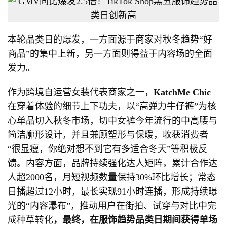
本轮品类日的爆发，一方面源于商家对秋冬趋势“好
商品”的集中上新，另一方面则得益于内容场的全面
发力。
作为跨境自运营女装代表商家之一，
Katch
Me Chic
在穿着体验的细节上下功夫，以“高弹力牛仔裤”为核
心单品切入秋冬市场，切中女裤今年流行的中高腰与
简洁廓形设计，并且兼顾塑形与保暖，收获消费者
“很显瘦，你绝对想不到它有多适合冬天”等积极反
馈。内容方面，品牌持续强化达人矩阵，累计合作达
人超2000名，月短视频数量保持30%环比增长；常态
日播超过12小时，最长实现91小时连播，形成持续曝
光的“内容瀑布”，推动用户在街拍、试穿与对比中完
成种草转化
，最终，在
服饰趋势
品类日期间获得单场