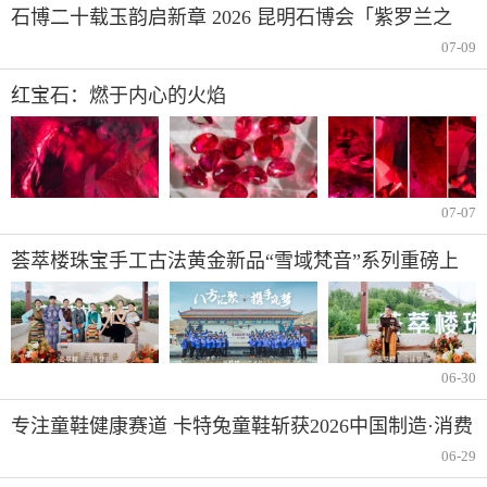
石博二十载玉韵启新章 2026 昆明石博会「紫罗兰之
夜」腾冲专场重磅启幕
07-09
红宝石：燃于内心的火焰
07-07
荟萃楼珠宝手工古法黄金新品“雪域梵音”系列重磅上
市
06-30
专注童鞋健康赛道 卡特兔童鞋斩获2026中国制造·消费
者信赖品牌
06-29