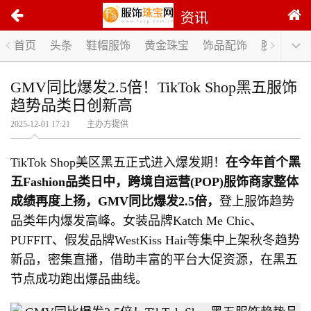
资讯
首页
头条
鞋帽服饰
黄金珠宝
饰品配饰
腕表手表
GMV同比爆发2.5倍！TikTok Shop黑五服饰
趋势品类日创新高
2025-12-01 17:21 主办方提供
TikTok Shop美区黑五正式进入爆发期！
在今年首个黑
五
Fashion
品类日中，跨境自运营
(POP)
服饰商家整体
成绩再度上扬，
GMV
同比爆发
2.5
倍，
登上服饰趋势
品类年内爆发高峰。女装品牌Katch Me Chic、
PUFFIT、假发品牌WestKiss Hair等集中上架秋冬趋势
新品，密集直播，借助丰富的平台大促资源，在黑五
节点成功跑出爆品曲线。