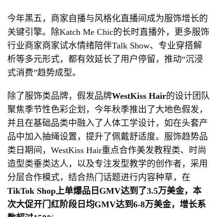
今年黑五，商家自播与风格化直播间成为服饰增长的
关键引擎。除Katch Me Chic的长时直播外，更多服饰
行业商家商家试水情绪陪伴Talk Show、专业穿搭解
析等多元形式，都有效延长了用户停留，推动“沉浸
式消费”趋势成型。
除了服饰类品牌，假发品牌
WestKiss Hair
的设计团队
聚焦季节性色彩企划，今年秋季推出了大地色假发，
并且在基础品类中融入了人体工学设计，如在头套产
品中加入抽绳设置，提升了佩戴舒适度。服饰趋势品
类日期间，WestKiss Hair重点合作美发教程类、时尚
造型类垂类达人，以及专注发型教学的创作者，采用
分层合作模式，结合热门话题进行内容种草，在
TikTok Shop
上单爆品日
GMV
达到了
3.5
万美金，本
次大促开门红阶段日均
GMV
达到
6-8
万美金，增长系