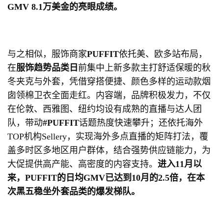
GMV 8.1
万美金的亮眼成绩。
与之相似，服饰商家
PUFFIT
依托美、欧多站布局，
在
服饰趋势品类日
前集中上新多款主打舒适保暖的秋
冬夹克与外套，凭借穿搭便捷、颜色多样的运动款烟
囱领棉卫衣全面走红。内容端，品牌积极发力，不仅
在伦敦、西雅图、纽约均设有成熟的直播与达人团
队，带动
#PUFFIT
话题热度快速攀升；还依托海外
TOP机构Sellery，实现海外多点直播的矩阵打法，覆
盖多时区多地区用户群体，结合强势供应链能力，为
大促提供高产能、高密度的内容支持。
进入
11
月以
来，
PUFFIT
的日均
GMV
已达到
10
月的
2.5
倍，在本
次黑五稳坐外套品类的爆发梯队。