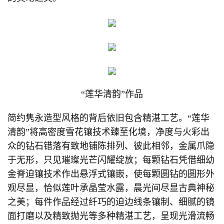
“莲华清韵”作品
简约隽永造型风格的背后依旧包含精湛工艺。“莲华
清韵”将高密度雪花镶技术臻至化境，净度与火彩出
众的钻石错落有致地铺陈排列、彼此相邻，金属爪隐
于无形，只见璀璨光芒闪耀绽放；每颗钻石凭借细幼
金脊迫镶技术作出悬浮式镶嵌，使每颗圆钻的圆形外
观尽显，恰似莲叶承晶莹水露，晨光间尽显古典神秘
之美；每件作品经过纤巧的迫边线条镶制、细腻的镜
面打磨以及精致抛光等多种精湛工艺，呈现光滑流畅