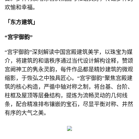
欢愉和幸福。
「东方建筑」
“宫宇御韵”
“宫宇御韵”深刻解读中国宫殿建筑美学，以珠宝为媒
介，将建筑的和谐秩序通过当代设计解构诠释，赞颂
宫阙神工的隽永灵韵，每件作品都是精妙建筑的微观
缩影，于恢弘之中独具匠心。“宫宇御韵”聚焦宫殿建
筑的核心构造，严循中轴对称之制，将台基、台阶、
柱框及屋顶等层叠结构，提炼为流畅灵动的几何线
条，配合精准排布镶嵌的宝石，尽显平衡对称、井然
有序的大气之美。