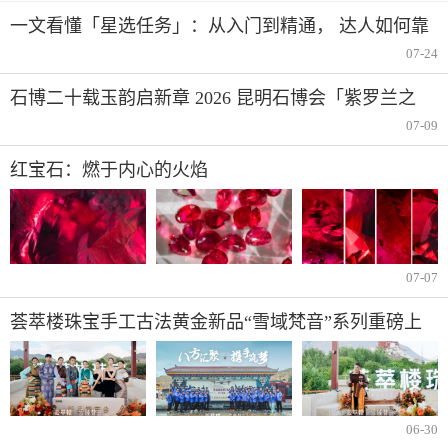
一文看懂「星选任务」：从入门到精通， 达人如何靠
短视频分成赚钱
07-24
石博二十载玉韵启新章 2026 昆明石博会「紫罗兰之
夜」腾冲专场重磅启幕
07-09
红宝石：燃于内心的火焰
07-07
荟萃楼珠宝手工古法黄金新品“雪域梵音”系列重磅上
市
06-30