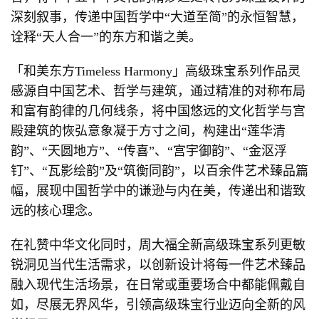
深刻叙事，传递中国哲学中“大道至简”的永恒智慧，
诠释“天人合一”的东方和谐之美。
「和美东方Timeless Harmony」高级珠宝系列作品灵
感源自中国艺术、哲学与建筑，通过精准的对称布局
和富有韵律的几何线条，将中国悠远的文化哲学与宫
殿建筑的恢弘意象凝于方寸之间，构建出“莲华清
韵”、“天圆地方”、“传喜”、“宫宇御韵”、“金沤浮
钉”、“瓦影绘韵”及“筑衡同韵”，以百余件艺术臻品篇
幅，展现中国哲学中的谦逊与内在美，传递出和谐致
远的核心理念。
在礼赞中华文化同时，周大福全新高级珠宝系列更敏
锐洞见当代生活需求，以创新设计将每一件艺术臻品
融入现代生活场景，在日常或重要场合中都能佩戴自
如，尽展无界风华，引领高级珠宝行业迈向全新的风