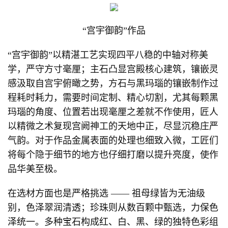
“宫宇御韵”作品
“宫宇御韵”以精湛工艺实现四平八稳的中轴对称美
学，严守方寸毫厘；主石凸显宫殿核心建筑，镶嵌灵
感汲取自宫宇俯瞰之势，方石与黑玛瑙的镶嵌制作过
程耗时耗力，需要时间定制、精心切割，尤其每颗黑
玛瑙的角度、位置若出现毫厘之差就不作使用，匠人
以精微之术复现宫阙神工的天地中正，尽显沉稳庄严
气韵。对于作品金属表面的处理也细致入微，工匠们
将每个隐于细节的地方也仔细打磨以提升亮度，使作
品华美至极。
在选材方面也是严格挑选 —— 祖母绿皆为无油级
别，色泽翠润清透；珍珠则从数百颗中甄选，力保色
泽统一。多种宝石构成红、白、黑、绿的独特色彩组