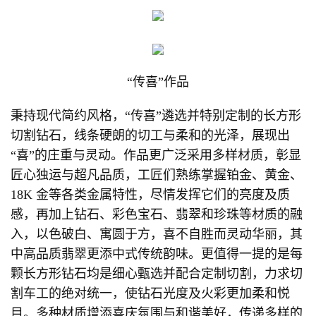
“传喜”作品
秉持现代简约风格，“传喜”遴选并特别定制的长方形
切割钻石，线条硬朗的切工与柔和的光泽，展现出
“喜”的庄重与灵动。作品更广泛采用多样材质，彰显
匠心独运与超凡品质，工匠们熟练掌握铂金、黄金、
18K 金等各类金属特性，尽情发挥它们的亮度及质
感，再加上钻石、彩色宝石、翡翠和珍珠等材质的融
入，以色破白、寓圆于方，喜不自胜而灵动华丽，其
中高品质翡翠更添中式传统韵味。更值得一提的是每
颗长方形钻石均是细心甄选并配合定制切割，力求切
割车工的绝对统一，使钻石光度及火彩更加柔和悦
目。多种材质增添喜庆氛围与和谐美好，传递多样的