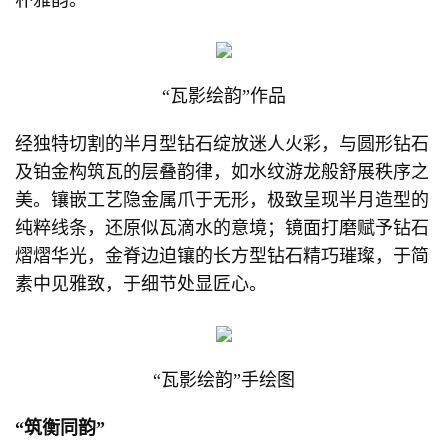
朴雅韵。
“瓦影绘韵”作品
经独特切割的半月型钻石绽放迷人火彩，与圆形钻石
及铂金构筑瓦的层叠韵律，如水纹游龙般舒展秩序之
美。镶嵌工艺隐金属爪于无形，极致呈现半月造型的
纯粹线条，还原似瓦滴水的意境；镜面打磨赋予钻石
熠熠华光，金脊边迫镶的长方型钻石精巧璀璨，于简
素中见雅致，于细节处显匠心。
“瓦影绘韵”手绘图
“筑衡同韵”