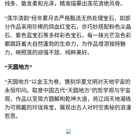
线条、散发柔和光泽，精准描摹出莲花清绝风骨。
“莲华清韵”经年累月去严格甄选无热处理宝石，如部
分作品采用珍稀的鸽血红宝石，亦巧妙搭配粉色尖晶
石、紫色蓝宝石等多样彩色宝石，每一抹光芒及色彩
都跳跃着大自然蓬勃的生命力，为作品增添独特魅
力，映照莲的顽强不屈、纯粹美好。
“天圆地方”
“天圆地方”以金玉为卷，镌刻华夏文明对天地宇宙的
永恒叩问。取意中国古代“天圆地方”的哲学观与宇宙
观，作品以至简方圆解构乾坤大道，将辽阔天地凝练
为可佩戴的玲珑珠宝，展现出古人对时空奥秘的浪漫
哲思。