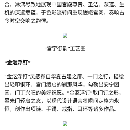
合，淋漓尽致地展现中国宫殿尊贵、圣洁、深邃、生
机的深远意蕴，于色彩流转间重现巍峨宫阙，奏响古
今时空交响之韵律。
“宫宇御韵”工艺图
“金沤浮钉”
“金沤浮钉”灵感撷自华夏古建之扉、一门之钉，描绘
出轻叩铜环、宫门缓启的刹那风华，勾勒出安宁团
圆、门丁兴旺的美好祝愿。“金沤浮钉”取门钉之形，
摹朱门轻启之态，以现代设计语言将瞬间定格为永
恒，创作出项链、手镯、戒指、耳环等诸多作品。