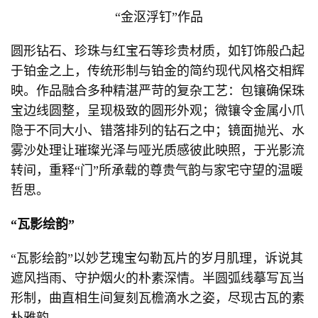
“金沤浮钉”作品
圆形钻石、珍珠与红宝石等珍贵材质，如钉饰般凸起
于铂金之上，传统形制与铂金的简约现代风格交相辉
映。作品融合多种精湛严苛的复杂工艺：包镶确保珠
宝边线圆整，呈现极致的圆形外观；微镶令金属小爪
隐于不同大小、错落排列的钻石之中；镜面抛光、水
雾沙处理让璀璨光泽与哑光质感彼此映照，于光影流
转间，重释“门”所承载的尊贵气韵与家宅守望的温暖
哲思。
“瓦影绘韵”
“瓦影绘韵”以妙艺瑰宝勾勒瓦片的岁月肌理，诉说其
遮风挡雨、守护烟火的朴素深情。半圆弧线摹写瓦当
形制，曲直相生间复刻瓦檐滴水之姿，尽现古瓦的素