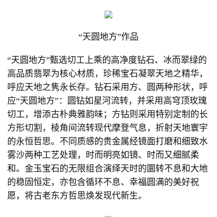
“天圆地方”作品
“天圆地方”甄选切工上乘的高净度钻石、冰而翠绿的
高品质翡翠为核心材质，珍稀宝石凝翠天地之精华，
呼应天地之隽永长存。钻石采用方、圆两种形状，呼
应“天圆地方”：圆钻如星河流转，并采用高穹顶玫瑰
切工，增添古朴典雅韵味；方钻则采用特别定制的长
方形切割，棱角间流转现代摩登气息，折射天地寰宇
的永恒哲思。不同质感的贵金属经镜面打磨和细致水
雾沙两种工艺处理，时而明亮如镜、时而又细腻柔
和。金玉宝石的无限组合演绎天时的圜转不息和大地
的稳固恒定，亦包含循环不息、幸福圆满的美好祝
愿，将古老东方哲思焕发现代新生。