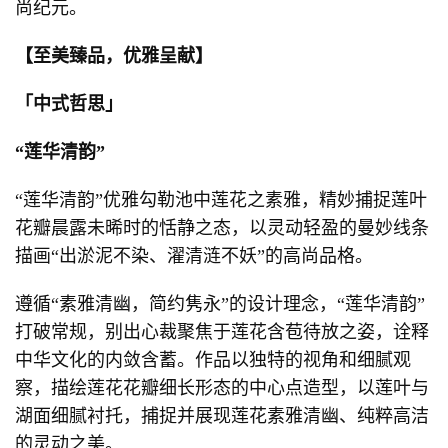
尚纪元。
【至美臻品，优雅呈献】
「中式哲思」
“莲华清韵”
“莲华清韵”优雅勾勒池中莲花之素雅，精妙捕捉莲叶
花瓣晨露未晞时的恬静之态，以灵动轻盈的曼妙线条
描画“出淤泥不染、濯清涟不妖”的高尚品格。
遵循“素雅清幽，简约隽永”的设计理念，“莲华清韵”
打破常规，别出心裁聚焦于莲花含苞待放之姿，诠释
中华文化的内敛含蓄。作品以独特的视角和细腻观
察，描绘莲花花瓣细长形态的中心点造型，以莲叶与
湖面细腻衬托，捕捉并展现莲花素雅清幽、纯粹高洁
的灵动之美。