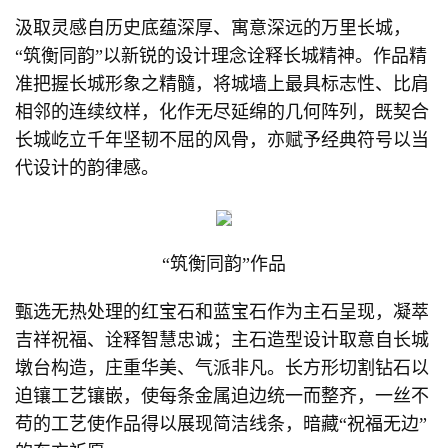
汲取灵感自历史底蕴深厚、寓意深远的万里长城，
“筑衡同韵”以新锐的设计理念诠释长城精神。作品精
准把握长城形象之精髓，将城墙上最具标志性、比肩
相邻的连续纹样，化作无尽延绵的几何阵列，既契合
长城屹立千年坚韧不屈的风骨，亦赋予经典符号以当
代设计的韵律感。
“筑衡同韵”作品
甄选无热处理的红宝石和蓝宝石作为主石呈现，凝萃
吉祥祝福、诠释智慧忠诚；主石造型设计取意自长城
墩台构造，庄重华美、气派非凡。长方形切割钻石以
迫镶工艺镶嵌，使每条金属迫边统一而整齐，一丝不
苟的工艺使作品得以展现简洁线条，暗藏“祝福无边”