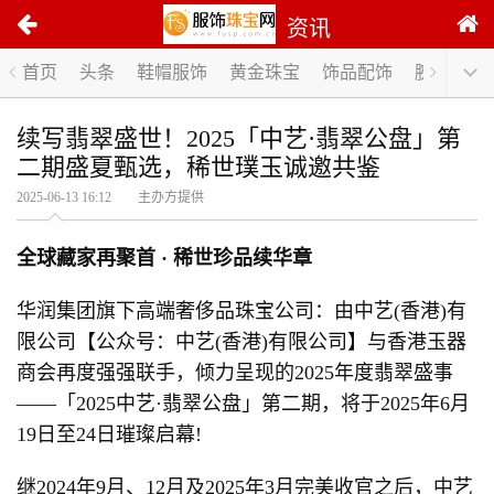
资讯
首页
头条
鞋帽服饰
黄金珠宝
饰品配饰
腕表手表
续写翡翠盛世！2025「中艺·翡翠公盘」第
二期盛夏甄选，稀世璞玉诚邀共鉴
2025-06-13 16:12 主办方提供
全球藏家再聚首 · 稀世珍品续华章
华润集团旗下高端奢侈品珠宝公司：由中艺(香港)有
限公司【公众号：中艺(香港)有限公司】与香港玉器
商会再度强强联手，倾力呈现的2025年度翡翠盛事
——「2025中艺·翡翠公盘」第二期，将于2025年6月
19日至24日璀璨启幕!
继2024年9月、12月及2025年3月完美收官之后，中艺