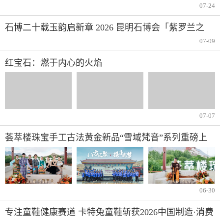
短视频分成赚钱
07-24
石博二十载玉韵启新章 2026 昆明石博会「紫罗兰之
夜」腾冲专场重磅启幕
07-09
红宝石：燃于内心的火焰
07-07
荟萃楼珠宝手工古法黄金新品“雪域梵音”系列重磅上
市
06-30
专注童鞋健康赛道 卡特兔童鞋斩获2026中国制造·消费