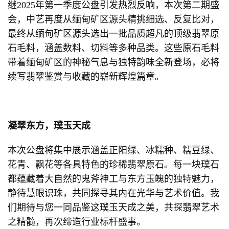
继2025年第一季度公盘引发热烈反响，本次第二期盛
会，中艺再度从缅甸矿区源头精挑细选、反复比对，
最终从缅甸矿区源头选出一批品质超凡的顶级翡翠原
石毛料，涵盖数料、切料等多种品类。这些原石毛料
带着缅甸矿区的神秘气息与独特韵味全新登场，必将
续写翡翠鉴赏与收藏的崭新辉煌篇章。
凝翠东方，璞玉天成
本次公盘将集中展示涵盖正阳绿、冰糯种、糯豆绿、
花青、飘花等各具特色的珍稀翡翠原石。每一块璞石
都蕴藏着大自然的鬼斧神工与东方玉魄的独特魅力，
静待慧眼识珠，共同探寻其内在光华与艺术价值。我
们期待与您一同品鉴这璞玉天成之美，共探翡翠艺术
之精髓，再次缔造行业标杆盛事。