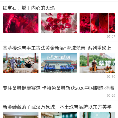
红宝石：燃于内心的火焰
07-07
荟萃楼珠宝手工古法黄金新品“雪域梵音”系列重磅上
市
06-30
专注童鞋健康赛道 卡特兔童鞋斩获2026中国制造·消费
者信赖品牌
06-29
新金臻藏落子武汉万象城，本土珠宝品牌以东方美学
再启高端新章