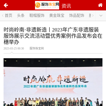
资讯
首页
头条
鞋帽服饰
黄金珠宝
饰品配饰
腕表手表
时尚岭南·非遗新造丨2023年广东非遗服装
服饰展示交流活动暨优秀案例作品发布会在
穗举办
2023-03-25 00:30 服饰珠宝网