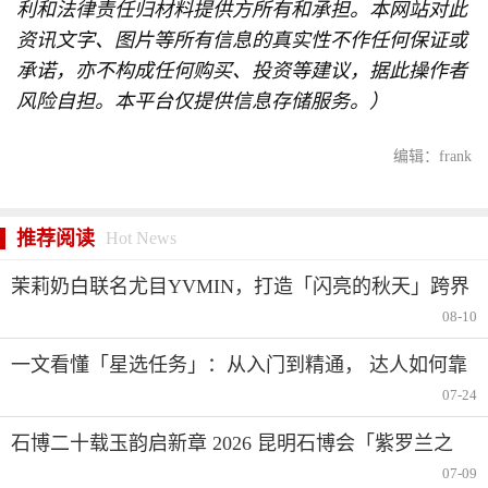
利和法律责任归材料提供方所有和承担。本网站对此
资讯文字、图片等所有信息的真实性不作任何保证或
承诺，亦不构成任何购买、投资等建议，据此操作者
风险自担。本平台仅提供信息存储服务。）
编辑：frank
推荐阅读
Hot News
茉莉奶白联名尤目YVMIN，打造「闪亮的秋天」跨界
美学范本
08-10
一文看懂「星选任务」：从入门到精通， 达人如何靠
短视频分成赚钱
07-24
石博二十载玉韵启新章 2026 昆明石博会「紫罗兰之
夜」腾冲专场重磅启幕
07-09