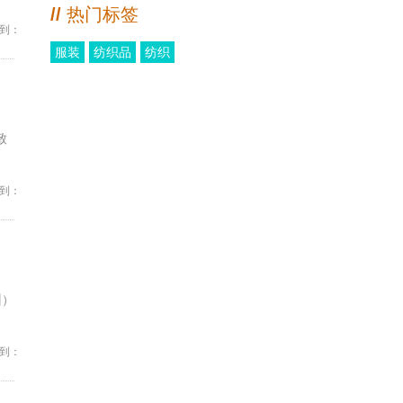
//
热门标签
到：
服装
纺织品
纺织
致
到：
州）
到：