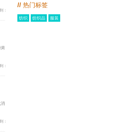
//
热门标签
到：
纺织
纺织品
服装
丝绸
到：
代消
到：