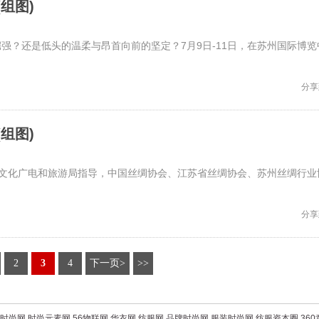
组图)
强？还是低头的温柔与昂首向前的坚定？7月9日-11日，在苏州国际博览
分享
组图)
州市文化广电和旅游局指导，中国丝绸协会、江苏省丝绸协会、苏州丝绸行业
分享
2
3
4
下一页>
>>
时尚网
时尚元素网
56物联网
华衣网
纺服网
品牌时尚网
服装时尚网
纺服资本圈
36