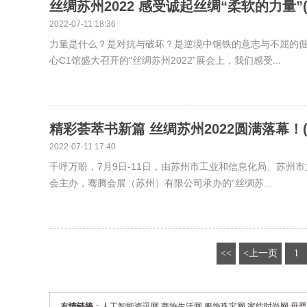
丝绸苏州2022 感受诚起丝绸“柔软的力量”(
2022-07-11 18:36
力量是什么？是对抗与破坏？是逆境中钢铁的意志与不屈的倔
心C1馆盛大召开的“丝绸苏州2022”展会上，我们感受...
精彩荟萃书新篇 丝绸苏州2022圆满落幕！(
2022-07-11 17:40
千呼万盼，7月9日-11日，由苏州市工业和信息化局、苏
会主办，骞腾会展（苏州）有限公司承办的“丝绸苏...
<<
<上一页
1
友情链接
：
人工智能资讯网
商旅生活网
服饰珠宝网
家纺时尚网
母婴