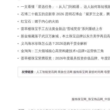
一文看懂「星选任务」：从入门到精通， 达人如何靠短视
成赚钱
石博二十载玉韵启新章 2026 昆明石博会「紫罗兰之夜」
专场重磅启幕
红宝石：燃于内心的火焰
荟萃楼珠宝手工古法黄金新品“雪域梵音”系列重磅上市
新金臻藏落子武汉万象城，本土珠宝品牌以东方美学再启
新章
义乌海水珍珠怎么选？2026选购干货全解析
金淘淘：三大领域核心高管构建技术+品牌+运营铁三角
荟萃楼珠宝荣膺双奖：2026年度最具投资价值品牌、年度
品牌
友情链接
：
人工智能资讯网
商旅生活网
服饰珠宝网
家纺时尚网
母婴
服饰珠宝网
_
珠宝饰品网
_
中