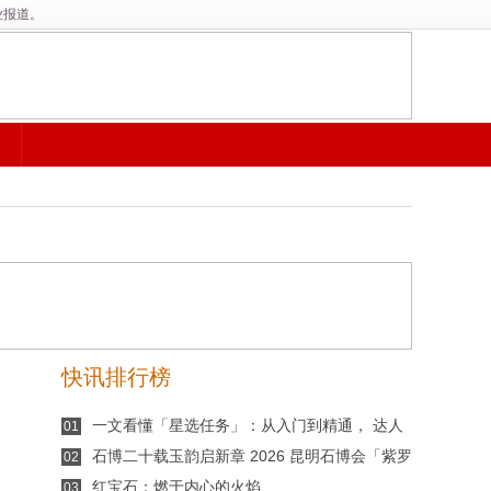
业报道。
快讯排行榜
一文看懂「星选任务」：从入门到精通， 达人
01
如何靠短视频分成赚钱
石博二十载玉韵启新章 2026 昆明石博会「紫罗
02
兰之夜」腾冲专场重磅启幕
红宝石：燃于内心的火焰
03