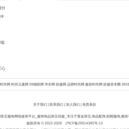
频分
腾冲
高端
匠心
时尚网
时尚元素网
56物联网
华衣网
纺服网
品牌时尚网
服装时尚网
纺服资本圈
36
关于我们
|
联系我们
|
加入我们
|
免责条款
国珠宝服饰网
络媒体平台_服饰饰品珠宝传媒_专注于
黄金珠宝
,
饰品配饰
,
鞋帽服饰
,
腕表
版权所有 © 2022-2026
沪ICP备20014385号-13