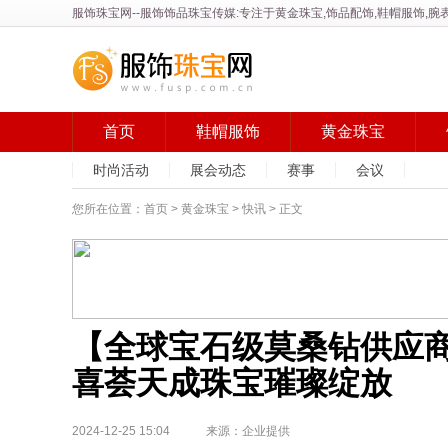
服饰珠宝网
--服饰饰品珠宝传媒:专注于黄金珠宝,饰品配饰,鞋帽服饰
首页
鞋帽服饰
黄金珠宝
时尚活动
展会动态
赛事
会议
您所在位置：
首页
>
黄金珠宝
>
快讯
> 正文
【全球宝石级莫桑钻供应商
喜荟天成珠宝璀璨绽放
2024-12-25 15:04 来源：企业提供