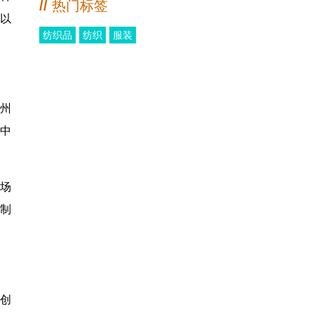
//
热门标签
可以
纺织品
纺织
服装
广州
集中
市场
定制
技创