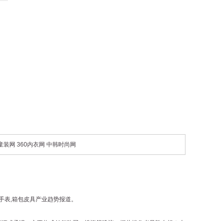
0童装网
360内衣网
中韩时尚网
手表
,
箱包皮具
产业趋势报道。