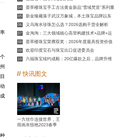
荟萃楼珠宝手工古法黄金新品“雪域梵音”系列重
04
磅上市
新金臻藏落子武汉万象城，本土珠宝品牌以东
05
方美学再启高端新章
义乌海水珍珠怎么选？2026选购干货全解析
06
有率
金淘淘：三大领域核心高管构建技术+品牌+运
07
营铁三角
荟萃楼珠宝荣膺双奖：2026年度最具投资价值
08
品牌、年度匠心品牌
欢迎印度宝石与珠宝出口促进委员会
09
这个
（GJEPC）加入天然钻石协会（NDC），进一步深
六福珠宝续约成毅：20亿爆款之后，品牌升维
10
化行业协作
正当时，35周年从国民品牌到国际演绎
梧州
//
快讯图文
;目
自动
天成
一方丝巾连接世界，王
雨画帛惊艳2023春季
广东时装周
种