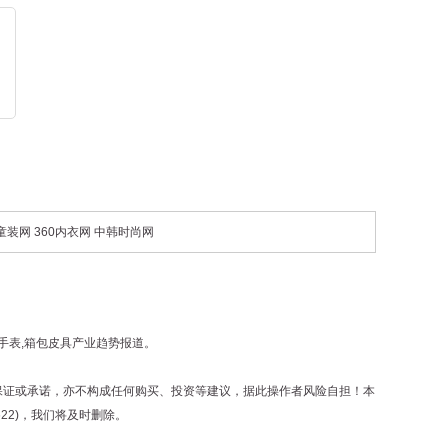
0童装网
360内衣网
中韩时尚网
手表
,
箱包皮具
产业趋势报道。
保证或承诺，亦不构成任何购买、投资等建议，据此操作者风险自担！本
22)，我们将及时删除。