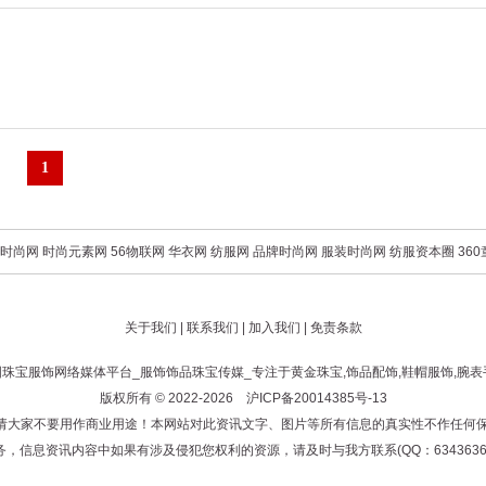
1
时尚网
时尚元素网
56物联网
华衣网
纺服网
品牌时尚网
服装时尚网
纺服资本圈
36
关于我们
|
联系我们
|
加入我们
|
免责条款
国珠宝服饰网
络媒体平台_服饰饰品珠宝传媒_专注于
黄金珠宝
,
饰品配饰
,
鞋帽服饰
,
腕表
版权所有 © 2022-2026
沪ICP备20014385号-13
！请大家不要用作商业用途！本网站对此资讯文字、图片等所有信息的真实性不作任何
，信息资讯内容中如果有涉及侵犯您权利的资源，请及时与我方联系(QQ：6343636